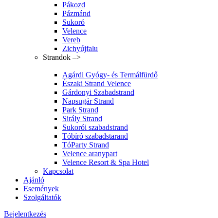
Pákozd
Pázmánd
Sukoró
Velence
Vereb
Zichyújfalu
Strandok –>
Agárdi Gyógy- és Termálfürdő
Északi Strand Velence
Gárdonyi Szabadstrand
Napsugár Strand
Park Strand
Sirály Strand
Sukorói szabadstrand
Tóbíró szabadstarand
TóParty Strand
Velence aranypart
Velence Resort & Spa Hotel
Kapcsolat
Ajánló
Események
Szolgáltatók
Bejelentkezés