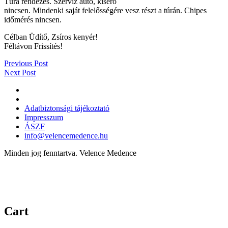
Túra rendezés. Szervíz autó, kísérő
nincsen. Mindenki saját felelősségére vesz részt a túrán. Chipes
időmérés nincsen.
Célban Üdítő, Zsíros kenyér!
Féltávon Frissítés!
Previous Post
Next Post
Adatbiztonsági tájékoztató
Impresszum
ÁSZF
info@velencemedence.hu
Minden jog fenntartva. Velence Medence
Cart