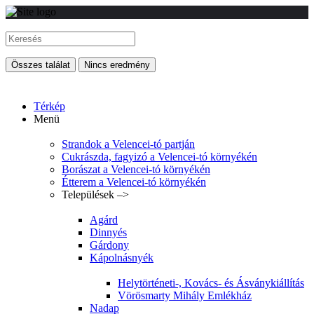
Összes találat
Nincs eredmény
Térkép
Menü
Strandok a Velencei-tó partján
Cukrászda, fagyizó a Velencei-tó környékén
Borászat a Velencei-tó környékén
Étterem a Velencei-tó környékén
Települések –>
Agárd
Dinnyés
Gárdony
Kápolnásnyék
Helytörténeti-, Kovács- és Ásványkiállítás
Vörösmarty Mihály Emlékház
Nadap