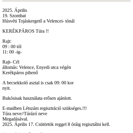
2025. Április
19. Szombat
Húsvéti Tojáskergető a Velencei- tónál
KERÉKPÁROS Túra !!
Rajt:
09 : 00 tól
11: 00 -ig-
Rajt- Cél
állomás: Velence, Enyedi utca végén
Kerékpáros pihenő
A becsekkoló asztal is csak 09: 00 kor
nyit.
Bukósisak használata erősen ajánlott.
E-mailben Létszám regisztráció szükséges.!!!
Túra neve//Túrázó neve
Megadásával.
2025. Április 17. Csütörtök reggel 8 óráig regisztálni kell.