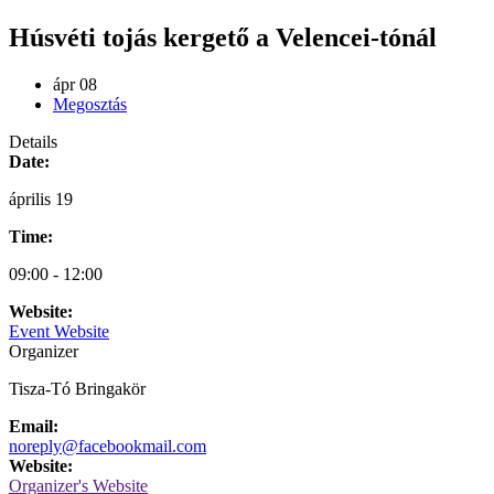
Húsvéti tojás kergető a Velencei-tónál
ápr
08
Megosztás
Details
Date:
április 19
Time:
09:00 - 12:00
Website:
Event Website
Organizer
Tisza-Tó Bringakör
Email:
noreply@facebookmail.com
Website:
Organizer's Website