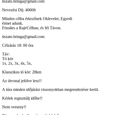
tiszato.bringa@gmail.com
Nevezési Díj: 4000ft
Minden célba érkezőnek Oklevelet, Egyedi
érmet adunk.
Frissítes a Rajt/Célban, és fél Távon.
tiszato.bringa@gmail.com
Célzárás 18: 00 óra
Táv:
Tó kör
1x, 2x, 3x, 4x, 5x,
Klasszikus tó kör: 28km
Az útvonal jelölve lesz!!
A túra minden időjárási viszonyokban megrendezésre kerül.
Kérlek regisztrálj időbe!!
Nem verseny!!