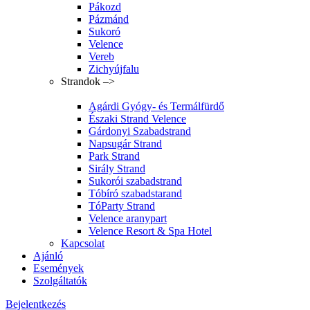
Pákozd
Pázmánd
Sukoró
Velence
Vereb
Zichyújfalu
Strandok –>
Agárdi Gyógy- és Termálfürdő
Északi Strand Velence
Gárdonyi Szabadstrand
Napsugár Strand
Park Strand
Sirály Strand
Sukorói szabadstrand
Tóbíró szabadstarand
TóParty Strand
Velence aranypart
Velence Resort & Spa Hotel
Kapcsolat
Ajánló
Események
Szolgáltatók
Bejelentkezés