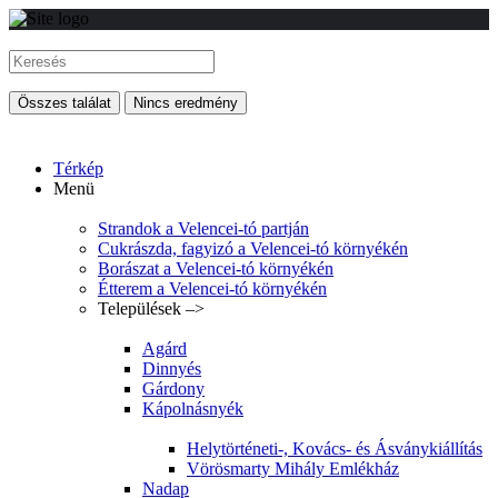
Összes találat
Nincs eredmény
Térkép
Menü
Strandok a Velencei-tó partján
Cukrászda, fagyizó a Velencei-tó környékén
Borászat a Velencei-tó környékén
Étterem a Velencei-tó környékén
Települések –>
Agárd
Dinnyés
Gárdony
Kápolnásnyék
Helytörténeti-, Kovács- és Ásványkiállítás
Vörösmarty Mihály Emlékház
Nadap