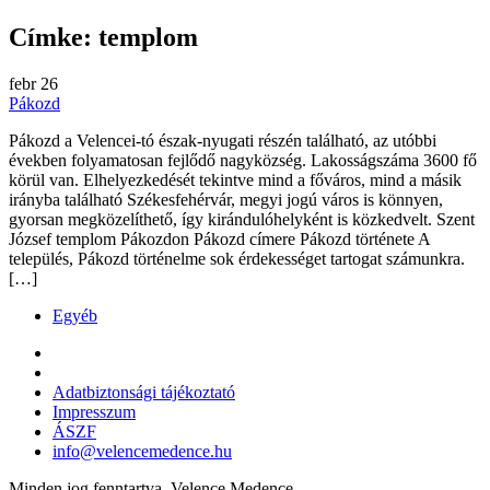
Címke:
templom
febr
26
Pákozd
Pákozd a Velencei-tó észak-nyugati részén található, az utóbbi
években folyamatosan fejlődő nagyközség. Lakosságszáma 3600 fő
körül van. Elhelyezkedését tekintve mind a főváros, mind a másik
irányba található Székesfehérvár, megyi jogú város is könnyen,
gyorsan megközelíthető, így kirándulóhelyként is közkedvelt. Szent
József templom Pákozdon Pákozd címere Pákozd története A
település, Pákozd történelme sok érdekességet tartogat számunkra.
[…]
Egyéb
Adatbiztonsági tájékoztató
Impresszum
ÁSZF
info@velencemedence.hu
Minden jog fenntartva. Velence Medence