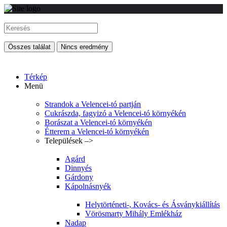
Összes találat
Nincs eredmény
Térkép
Menü
Strandok a Velencei-tó partján
Cukrászda, fagyizó a Velencei-tó környékén
Borászat a Velencei-tó környékén
Étterem a Velencei-tó környékén
Települések –>
Agárd
Dinnyés
Gárdony
Kápolnásnyék
Helytörténeti-, Kovács- és Ásványkiállítás
Vörösmarty Mihály Emlékház
Nadap