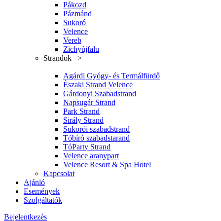
Pákozd
Pázmánd
Sukoró
Velence
Vereb
Zichyújfalu
Strandok –>
Agárdi Gyógy- és Termálfürdő
Északi Strand Velence
Gárdonyi Szabadstrand
Napsugár Strand
Park Strand
Sirály Strand
Sukorói szabadstrand
Tóbíró szabadstarand
TóParty Strand
Velence aranypart
Velence Resort & Spa Hotel
Kapcsolat
Ajánló
Események
Szolgáltatók
Bejelentkezés