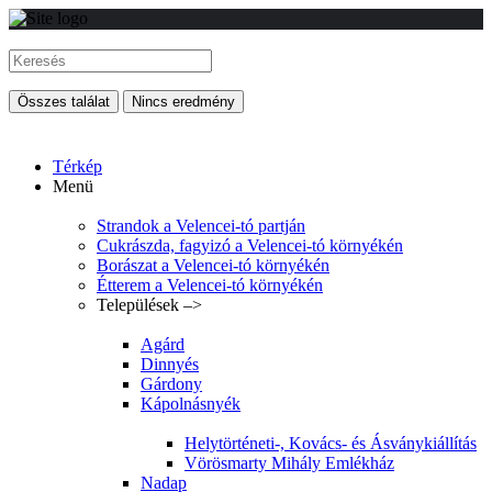
Összes találat
Nincs eredmény
Térkép
Menü
Strandok a Velencei-tó partján
Cukrászda, fagyizó a Velencei-tó környékén
Borászat a Velencei-tó környékén
Étterem a Velencei-tó környékén
Települések –>
Agárd
Dinnyés
Gárdony
Kápolnásnyék
Helytörténeti-, Kovács- és Ásványkiállítás
Vörösmarty Mihály Emlékház
Nadap