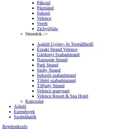
Pákozd
Pázmánd
Sukoró
Velence
Vereb
Zichyújfalu
Strandok –>
Agárdi Gyógy- és Termálfürdő
Északi Strand Velence
Gárdonyi Szabadstrand
Napsugár Strand
Park Strand
Sirály Strand
Sukorói szabadstrand
Tóbíró szabadstarand
TóParty Strand
Velence aranypart
Velence Resort & Spa Hotel
Kapcsolat
Ajánló
Események
Szolgáltatók
Bejelentkezés