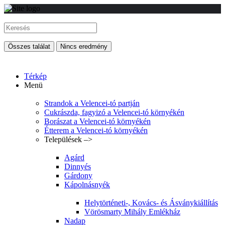
Összes találat
Nincs eredmény
Térkép
Menü
Strandok a Velencei-tó partján
Cukrászda, fagyizó a Velencei-tó környékén
Borászat a Velencei-tó környékén
Étterem a Velencei-tó környékén
Települések –>
Agárd
Dinnyés
Gárdony
Kápolnásnyék
Helytörténeti-, Kovács- és Ásványkiállítás
Vörösmarty Mihály Emlékház
Nadap