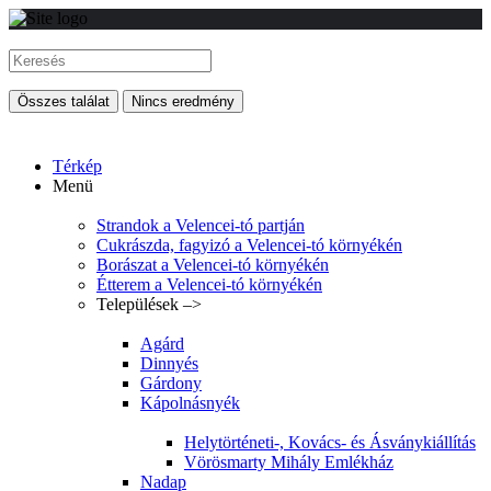
Összes találat
Nincs eredmény
Térkép
Menü
Strandok a Velencei-tó partján
Cukrászda, fagyizó a Velencei-tó környékén
Borászat a Velencei-tó környékén
Étterem a Velencei-tó környékén
Települések –>
Agárd
Dinnyés
Gárdony
Kápolnásnyék
Helytörténeti-, Kovács- és Ásványkiállítás
Vörösmarty Mihály Emlékház
Nadap