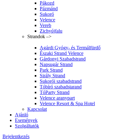
Pákozd
Pázmánd
Sukoró
Velence
Vereb
Zichyújfalu
Strandok –>
Agárdi Gyógy- és Termálfürdő
Északi Strand Velence
Gárdonyi Szabadstrand
Napsugár Strand
Park Strand
Sirály Strand
Sukorói szabadstrand
Tóbíró szabadstarand
TóParty Strand
Velence aranypart
Velence Resort & Spa Hotel
Kapcsolat
Ajánló
Események
Szolgáltatók
Bejelentkezés