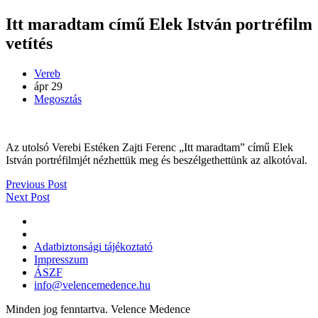
Itt maradtam című Elek István portréfilm
vetítés
Vereb
ápr
29
Megosztás
Az utolsó Verebi Estéken Zajti Ferenc „Itt maradtam” című Elek
István portréfilmjét nézhettük meg és beszélgethettünk az alkotóval.
Previous Post
Next Post
Adatbiztonsági tájékoztató
Impresszum
ÁSZF
info@velencemedence.hu
Minden jog fenntartva. Velence Medence