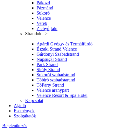
Pákozd
Pázmánd
Sukoró
Velence
Vereb
Zichyújfalu
Strandok –>
Agárdi Gyógy- és Termálfürdő
Északi Strand Velence
Gárdonyi Szabadstrand
Napsugár Strand
Park Strand
Sirály Strand
Sukorói szabadstrand
Tóbíró szabadstarand
TóParty Strand
Velence aranypart
Velence Resort & Spa Hotel
Kapcsolat
Ajánló
Események
Szolgáltatók
Bejelentkezés