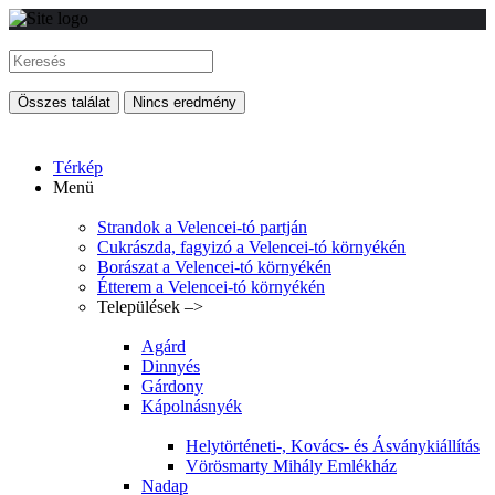
Összes találat
Nincs eredmény
Térkép
Menü
Strandok a Velencei-tó partján
Cukrászda, fagyizó a Velencei-tó környékén
Borászat a Velencei-tó környékén
Étterem a Velencei-tó környékén
Települések –>
Agárd
Dinnyés
Gárdony
Kápolnásnyék
Helytörténeti-, Kovács- és Ásványkiállítás
Vörösmarty Mihály Emlékház
Nadap