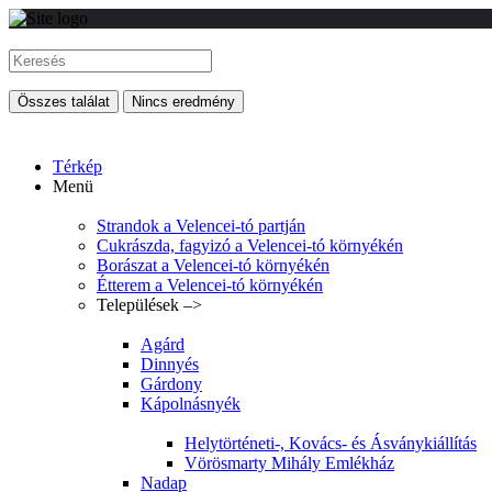
Összes találat
Nincs eredmény
Térkép
Menü
Strandok a Velencei-tó partján
Cukrászda, fagyizó a Velencei-tó környékén
Borászat a Velencei-tó környékén
Étterem a Velencei-tó környékén
Települések –>
Agárd
Dinnyés
Gárdony
Kápolnásnyék
Helytörténeti-, Kovács- és Ásványkiállítás
Vörösmarty Mihály Emlékház
Nadap