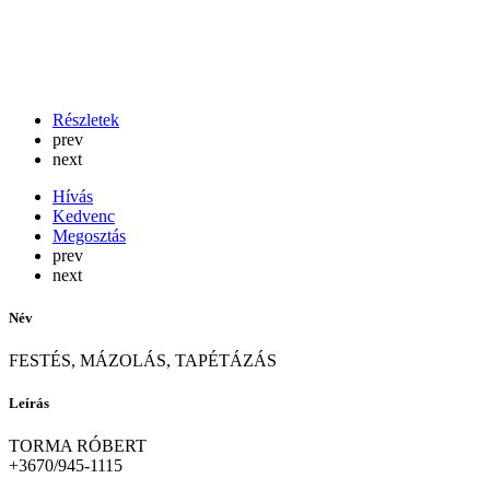
Részletek
prev
next
Hívás
Kedvenc
Megosztás
prev
next
Név
FESTÉS, MÁZOLÁS, TAPÉTÁZÁS
Leírás
TORMA RÓBERT
+3670/945-1115