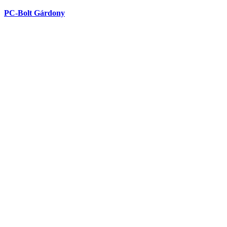
PC-Bolt Gárdony
Adatbiztonsági tájékoztató
Impresszum
ÁSZF
info@velencemedence.hu
Minden jog fenntartva. Velence Medence
Cart
×
Összes találat
Nincs eredmény