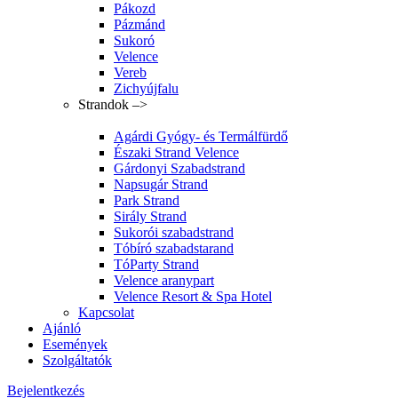
Pákozd
Pázmánd
Sukoró
Velence
Vereb
Zichyújfalu
Strandok –>
Agárdi Gyógy- és Termálfürdő
Északi Strand Velence
Gárdonyi Szabadstrand
Napsugár Strand
Park Strand
Sirály Strand
Sukorói szabadstrand
Tóbíró szabadstarand
TóParty Strand
Velence aranypart
Velence Resort & Spa Hotel
Kapcsolat
Ajánló
Események
Szolgáltatók
Bejelentkezés